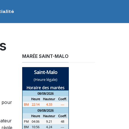
ialité
es
MARÉE SAINT-MALO
s pour
sateur
 règle