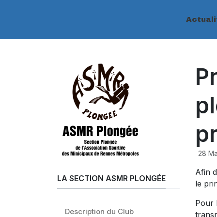
Actuali
Pr
p
p
28 Ma
Afin 
LA SECTION ASMR PLONGÉE
le pr
Pour 
Description du Club
transm