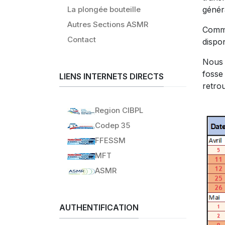
La plongée bouteille
généra
Autres Sections ASMR
Comme
Contact
dispon
Nous 
fosse
LIENS INTERNETS DIRECTS
retro
Region CIBPL
Codep 35
FFESSM
MFT
ASMR
AUTHENTIFICATION