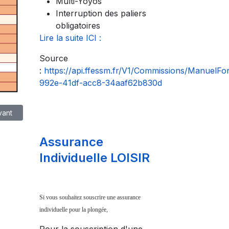
Multi-Yoyos
Interruption des paliers
obligatoires
Lire la suite ICI :
Source
:
https://api.ffessm.fr/V1/Commissions/ManuelF
992e-41df-acc8-34aaf62b830d
cle suivant : Planning piscines et activités
vant
Assurance
Individuelle LOISIR
Si vous souhaitez souscrire une assurance
individuelle pour la plongée,