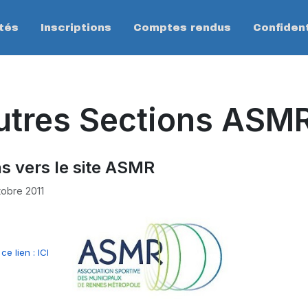
tés
Inscriptions
Comptes rendus
Confident
utres Sections ASM
ns vers le site ASMR
tobre 2011
ce lien : ICI