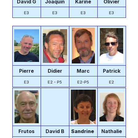
David G
Joaquin
Karine
Olivier
E3
E3
E3
E3
Pierre
Didier
Marc
Patrick
E3
E2 - P5
E2-P5
E2
Frutos
David B
Sandrine
Nathalie