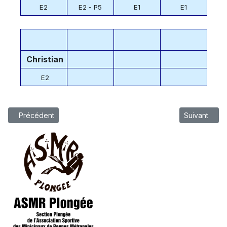
E2
E2 - P5
E1
E1
Christian
E2
Article précédent : Horaires des entrainements
Article suiva
Précédent
Suivant