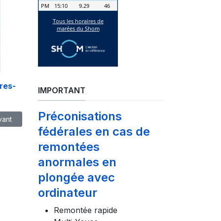
res-
IMPORTANT
Préconisations
icle suivant : Souscrivez une Assurance Individuelle LOISIR, LOISIR
vant
fédérales en cas de
remontées
anormales en
plongée avec
ordinateur
Remontée rapide