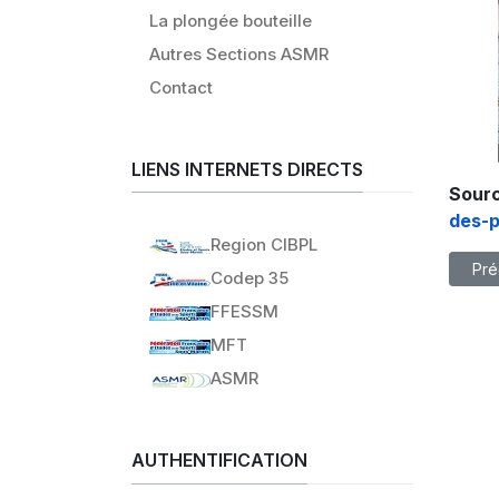
La plongée bouteille
Autres Sections ASMR
Contact
LIENS INTERNETS DIRECTS
Sourc
des-p
Region CIBPL
Artic
Pré
Codep 35
FFESSM
MFT
ASMR
AUTHENTIFICATION