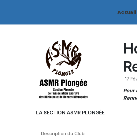
Actuali
H
R
17 Fé
Pour i
Renne
LA SECTION ASMR PLONGÉE
Description du Club